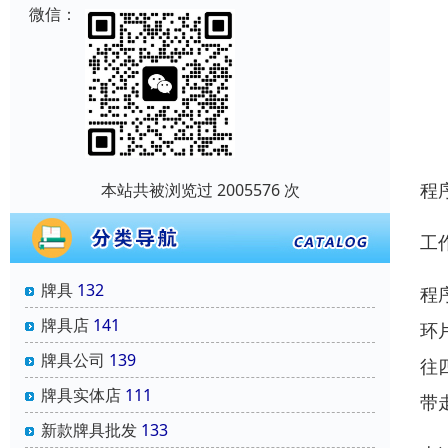
微信：
程
本站共被浏览过 2005576 次
工
牌具
132
程
牌具店
141
环
牌具公司
139
往
牌具实体店
111
带
新款牌具批发
133