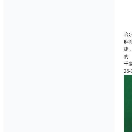
哈
麻
捷
的
千
26-