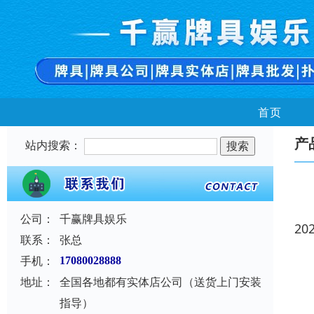
首页
产
站内搜索：
公司：
千赢牌具娱乐
20
联系：
张总
手机：
17080028888
地址：
全国各地都有实体店公司（送货上门安装
指导）