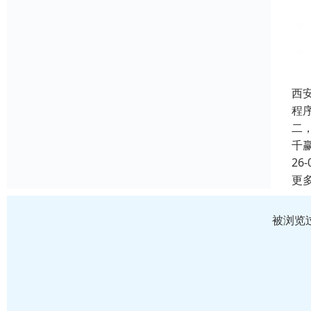
西
程
二
千
26-
更
被浏览过