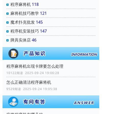
程序麻将机
118
麻将机技巧教学
121
魔术扑克批发
145
程序机安装技巧
147
牌具实体店
46
程序麻将机出现卡牌要怎么处理
10122阅读 2025-09-24 19:06:28
怎么正确清洁程序麻将机
9529阅读 2025-09-24 19:05:38