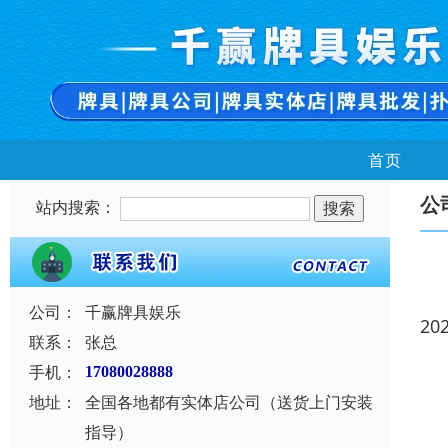
首页
公
站内搜索：
公司：
千赢牌具娱乐
20
联系：
张总
手机：
17080028888
地址：
全国各地都有实体店公司（送货上门安装
指导）