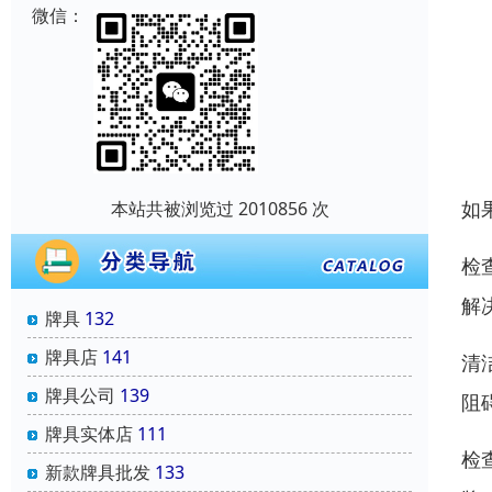
微信：
如
本站共被浏览过 2010856 次
检
解
牌具
132
牌具店
141
清
牌具公司
139
阻
牌具实体店
111
检
新款牌具批发
133