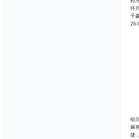
程
环
千
26-
哈
麻
捷