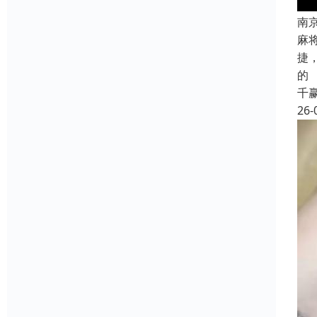
南
麻
捷
的
千
26-