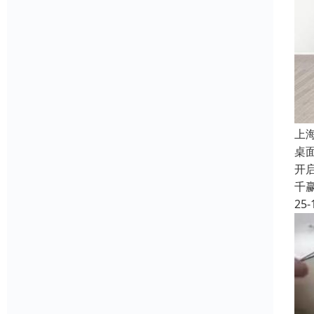
上
桌
开
千
25-