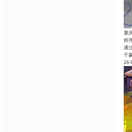
重
程
通
千
26-