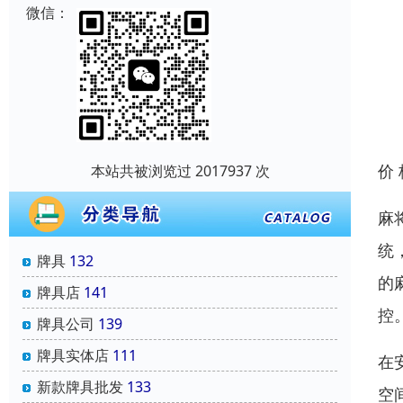
微信：
价
本站共被浏览过 2017937 次
麻
统
牌具
132
的
牌具店
141
控
牌具公司
139
牌具实体店
111
在
新款牌具批发
133
空