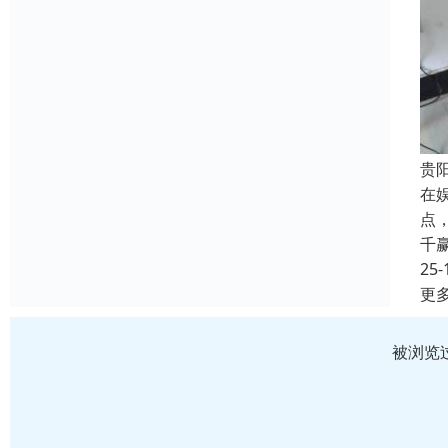
贵
在
点
千
25-
更
被浏览过