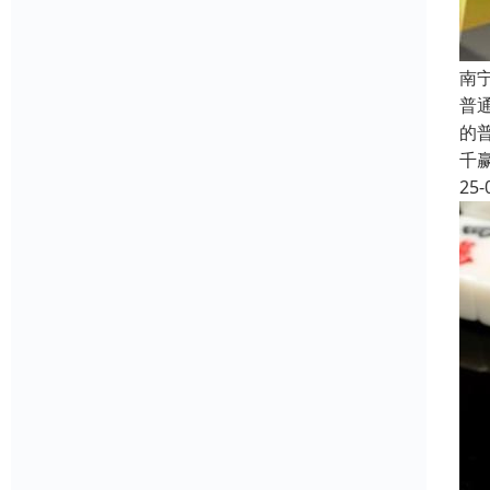
南
普
的
千
25-