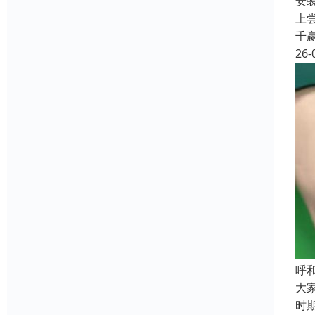
安
上
千
26-
呼
大
时